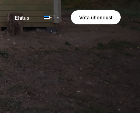
ET
Võta ühendust
Ehitus
EN
ET