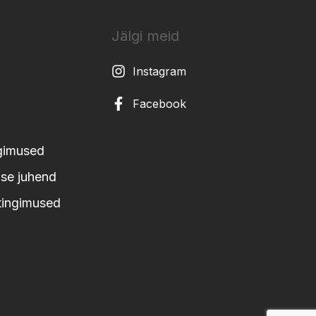
Jälgi meid
Instagram
Facebook
ngimused
se juhend
tingimused