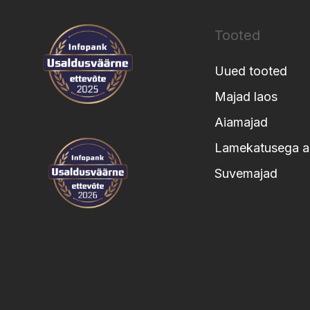
Tooted
Uued tooted
Majad laos
Aiamajad
Lamekatusega a
Suvemajad