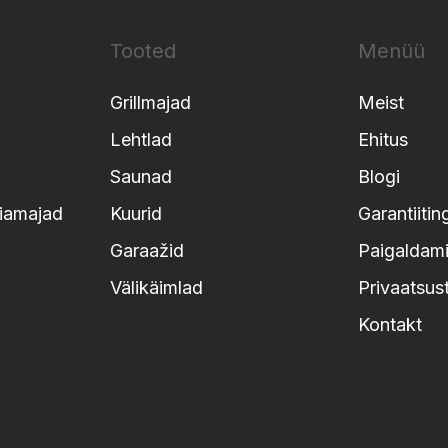
Tooted
Menüü
Grillmajad
Meist
Lehtlad
Ehitus
Saunad
Blogi
iamajad
Kuurid
Garantiiti
Garaažid
Paigaldami
Välikäimlad
Privaatsus
Kontakt