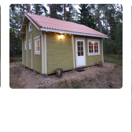
Kuurid
Garaazid
Välikäimlad