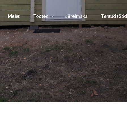
Meist
Tooted
Järelmaks
Tehtud tööd
Uued tooted
Majad laos
Aiamajad
Lamekatusega aiamajad
Suvemajad
Grillmajad
Lehtlad
Saunad