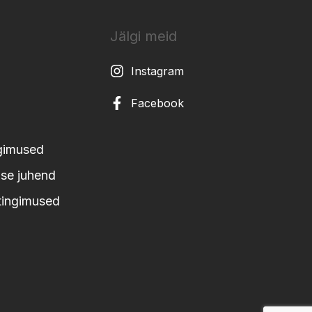
Jälgi meid
Instagram
Facebook
ngimused
se juhend
tingimused