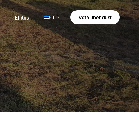
ET
Võta ühendust
Ehitus
EN
ET