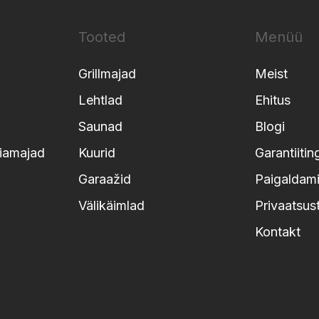
Tooted
Menüü
Grillmajad
Meist
Lehtlad
Ehitus
Saunad
Blogi
iamajad
Kuurid
Garantiiti
Garaažid
Paigaldami
Välikäimlad
Privaatsus
Kontakt