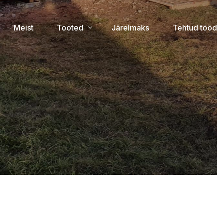
Meist
Tooted
Järelmaks
Tehtud tööd
Uued tooted
Majad laos
Aiamajad
Lamekatusega aiamajad
Suvemajad
Grillmajad
Lehtlad
Saunad