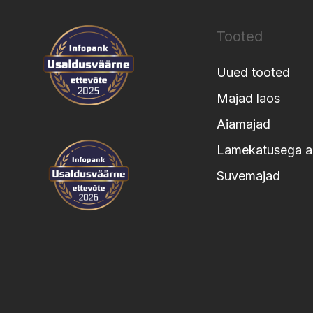
Tooted
Uued tooted
Majad laos
Aiamajad
Lamekatusega a
Suvemajad