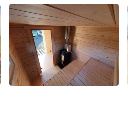
Kuurid
Garaazid
Välikäimlad