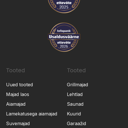
Tooted
Tooted
Uued tooted
Grillmajad
Majad laos
Lehtlad
Aiamajad
Saunad
Lamekatusega aiamajad
Kuurid
Suvemajad
Garaažid