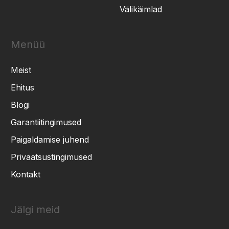
Välikäimlad
Menüü
Meist
Ehitus
Blogi
Garantiitingimused
Paigaldamise juhend
Privaatsustingimused
Kontakt
Jälgi meid