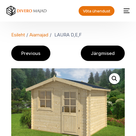
Võta ühendust
Esileht
/
Aiamajad
/
LAURA D,E,F
Previous
Järgmised
EN
ET