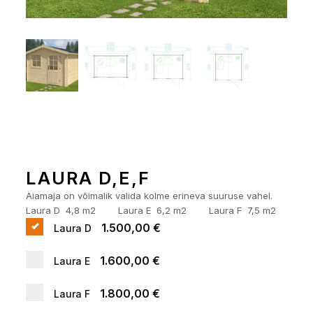
LAURA D,E,F
Aiamaja on võimalik valida kolme erineva suuruse vahel.
Laura D 4,8 m2 Laura E 6,2 m2 Laura F 7,5 m2
1.500,00 €
Laura D
1.600,00 €
Laura E
1.800,00 €
Laura F