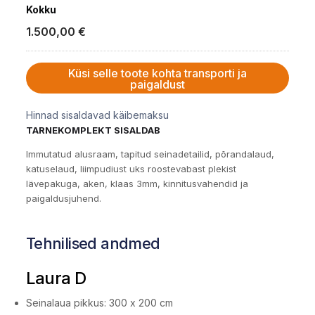
Kokku
1.500,00
€
Küsi selle toote kohta transporti ja
paigaldust
Hinnad sisaldavad käibemaksu
TARNEKOMPLEKT SISALDAB
Immutatud alusraam, tapitud seinadetailid, põrandalaud,
katuselaud, liimpudiust uks roostevabast plekist
lävepakuga, aken, klaas 3mm, kinnitusvahendid ja
paigaldusjuhend.
Tehnilised andmed
Laura D
Seinalaua pikkus: 300 x 200 cm