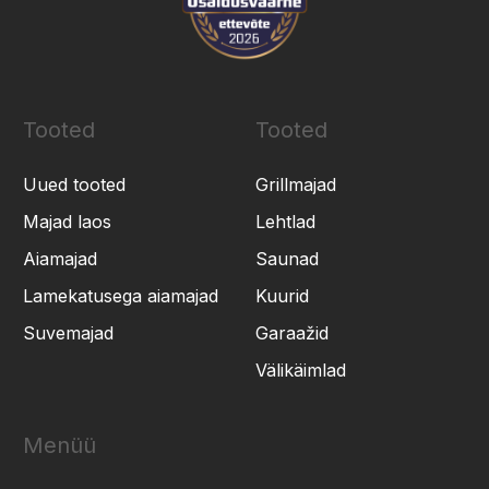
Tooted
Tooted
Uued tooted
Grillmajad
Majad laos
Lehtlad
Aiamajad
Saunad
Lamekatusega aiamajad
Kuurid
Suvemajad
Garaažid
Välikäimlad
Menüü