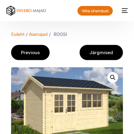
Võta ühendust
Esileht
/
Aiamajad
/
ROOSI
Previous
Järgmised
EN
ET