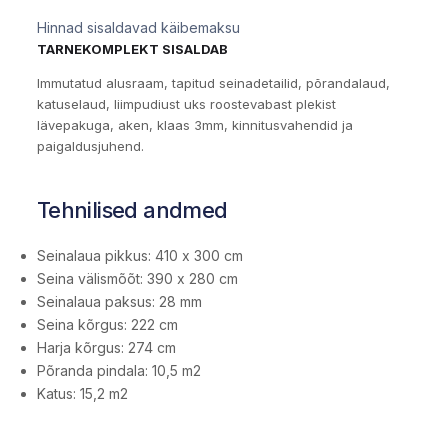
Hinnad sisaldavad käibemaksu
TARNEKOMPLEKT SISALDAB
Immutatud alusraam, tapitud seinadetailid, põrandalaud,
katuselaud, liimpudiust uks roostevabast plekist
lävepakuga, aken, klaas 3mm, kinnitusvahendid ja
paigaldusjuhend.
Tehnilised andmed
Seinalaua pikkus: 410 x 300 cm
Seina välismõõt: 390 x 280 cm
Seinalaua paksus: 28 mm
Seina kõrgus: 222 cm
Harja kõrgus: 274 cm
Põranda pindala: 10,5 m2
Katus: 15,2 m2