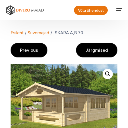
Võta ühendust
Esileht
/
Suvemajad
/
SKARA A,B 70
Previous
Järgmised
EN
ET