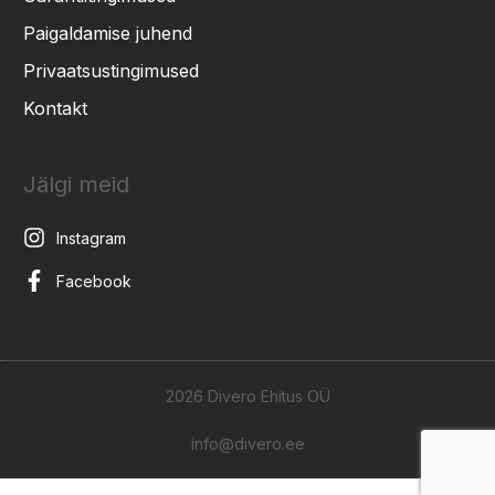
Paigaldamise juhend
Privaatsustingimused
Kontakt
Jälgi meid
Instagram
Facebook
2026 Divero Ehitus OÜ
info@divero.ee
Võta ühendust