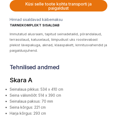
Küsi selle toote kohta transporti ja
paigaldust
Hinnad sisaldavad käibemaksu
TARNEKOMPLEKT SISALDAB
Immutatud alusraam, tapitud seinadetailid, põrandalaud,
terrassilaud, katuselaud, liimpudiust uks roostevabast
plekist lävepakuga, aknad, klaaspakett, kinnitusvahendid ja
paigaldusjuhend.
Tehnilised andmed
Skara A
Seinalaua pikkus: 534 x 410 cm
Seina välismõõt: 514 x 390 cm
Seinalaua paksus: 70 mm
Seina kõrgus: 221 cm
Harja kõrgus: 293 cm