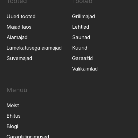
Tooted
Tooted
Uued tooted
Grillmajad
Majad laos
Lehtlad
Aiamajad
Saunad
Lamekatusega aiamajad
Kuurid
Suvemajad
Garaažid
Välikäimlad
Menüü
Meist
Ehitus
Blogi
Garantiitingimused