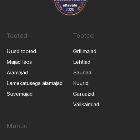
Tooted
Tooted
Uued tooted
Grillmajad
Majad laos
Lehtlad
Aiamajad
Saunad
Lamekatusega aiamajad
Kuurid
Suvemajad
Garaažid
Välikäimlad
Menüü