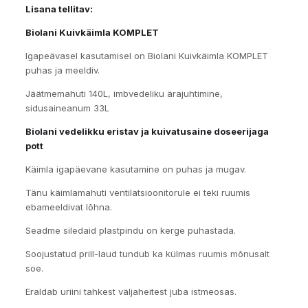
Lisana tellitav:
Biolani Kuivkäimla KOMPLET
Igapeävasel kasutamisel on Biolani Kuivkäimla KOMPLET
puhas ja meeldiv.
Jäätmemahuti 140L, imbvedeliku ärajuhtimine,
sidusaineanum 33L
Biolani vedelikku eristav ja kuivatusaine doseerijaga
pott
Käimla igapäevane kasutamine on puhas ja mugav.
Tänu käimlamahuti ventilatsioonitorule ei teki ruumis
ebameeldivat lõhna.
Seadme siledaid plastpindu on kerge puhastada.
Soojustatud prill-laud tundub ka külmas ruumis mõnusalt
soe.
Eraldab uriini tahkest väljaheitest juba istmeosas.