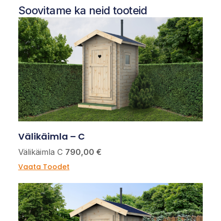
Soovitame ka neid tooteid
Välikäimla – C
Välikäimla C
790,00 €
Vaata Toodet