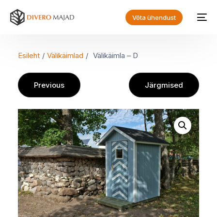
Võta ühendust
Esileht
/
Välikäimlad
/
Välikäimla – D
Previous
Järgmised
EN
ET