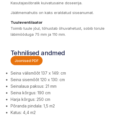
Kasutajasõbralik kuivatusaine doseerija.
Jäätmemahutis on kaks eraldatud siseanumat.
Tuuleventilaator
Toimib tuule jõul, tõhustab õhuvahetust, sobib torule
läbimõõduga 75 mm ja 110 mm.
Tehnilised andmed
Joonised PDF
Seina välismõõt 137 x 149: cm
Seina sisemõõt 120 x 130: cm
Seinalaua paksus: 21 mm
Seina kõrgus: 190 cm
Harja kõrgus: 250 cm
Põranda pindala: 1,5 m2
Katus: 4,4 m2