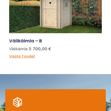
Välikäimla – B
Välikäimla B
700,00 €
Vaata Toodet