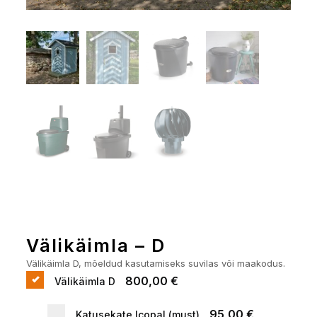
Välikäimla – D
Välikäimla D, mõeldud kasutamiseks suvilas või maakodus.
800,00 €
Välikäimla D
95,00 €
Katusekate Icopal (must)